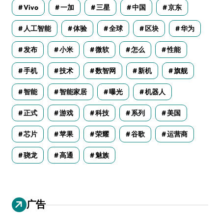
Vivo
一加
三星
中国
京东
人工智能
体验
全球
区块
华为
发布
小米
微软
怎么
性能
手机
技术
数智网
新机
旗舰
智能
智能家居
曝光
机器人
正式
游戏
科技
系列
美国
芯片
苹果
荣耀
谷歌
运营商
骁龙
高通
魅族
广告