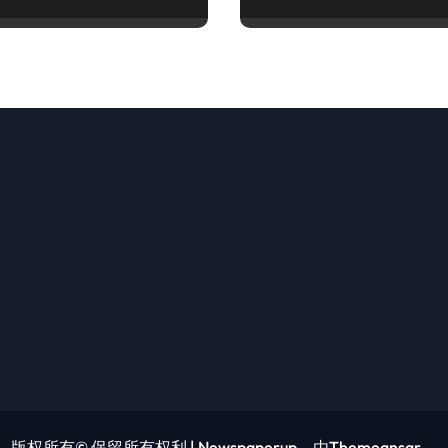
观！
畅享！
版权所有© 保留所有权利
|
Newspaperup
，由
Themeansar
。