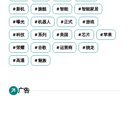
新机
旗舰
智能
智能家居
曝光
机器人
正式
游戏
科技
系列
美国
芯片
苹果
荣耀
谷歌
运营商
骁龙
高通
魅族
广告