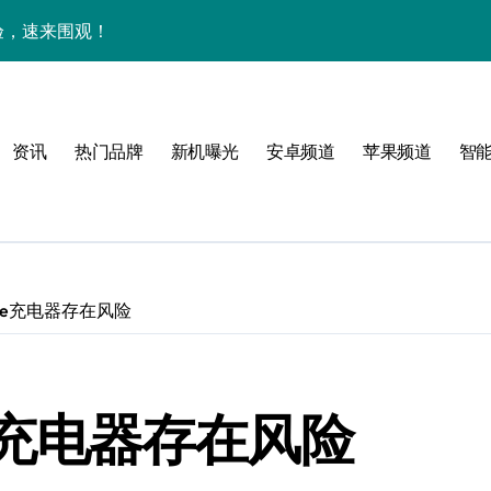
体验，速来围观！
点抢先畅享！
身畅享海量资讯
资讯
热门品牌
新机曝光
安卓频道
苹果频道
智
售后管家揭秘新机亮点
潮酷上线！
点
！
one充电器存在风险
公开
ne充电器存在风险
高效玩机！