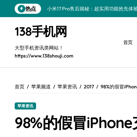
跳
热点
小米17 Pro售后揭秘：超实用功能抢先
转
到
三星Galaxy S26售后护航，创新科技亮
内
138手机网
容
vivo S50 Pro mini售后保障，小巧机
首页
三星Galaxy Z Fold7抢先探秘，手机
大型手机资讯类网站！
https://www.138shouji.com
Galaxy S25 Ultra颜值巅峰，定制主题
Galaxy S25+闪亮登场，巧用技巧秒变焦
Galaxy S24+登场，解锁手机美颜新体验
首页
苹果频道
苹果资讯
2017
98%的假冒iPh
Galaxy S26+颜值爆升！机皇美颜秘籍大
苹果资讯
Galaxy A56 5G登场，时尚旗舰新体验！
98%的假冒iPho
vivo S50新功能大揭秘，售后优惠助力