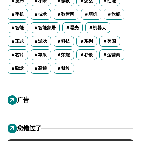
发布
小米
微软
怎么
性能
手机
技术
数智网
新机
旗舰
智能
智能家居
曝光
机器人
正式
游戏
科技
系列
美国
芯片
苹果
荣耀
谷歌
运营商
骁龙
高通
魅族
广告
您错过了