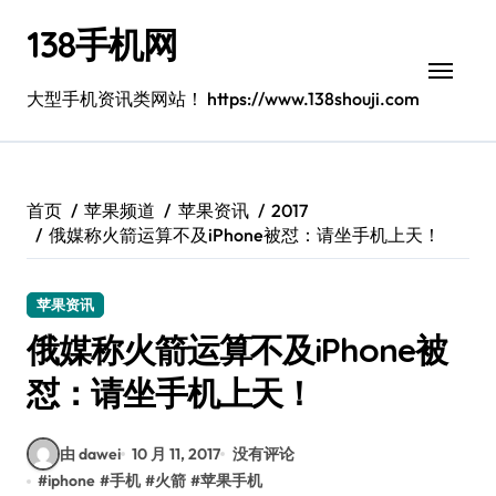
跳
138手机网
转
到
内
大型手机资讯类网站！ https://www.138shouji.com
容
首页
苹果频道
苹果资讯
2017
俄媒称火箭运算不及iPhone被怼：请坐手机上天！
苹果资讯
俄媒称火箭运算不及iPhone被
怼：请坐手机上天！
由 dawei
10 月 11, 2017
没有评论
#
iphone
#
手机
#
火箭
#
苹果手机