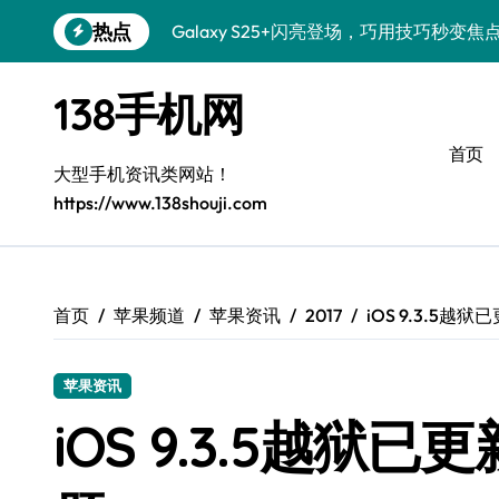
跳
热点
Galaxy S25+闪亮登场，巧用技巧秒变焦
转
到
Galaxy S24+登场，解锁手机美颜新体验
内
138手机网
容
Galaxy S26+颜值爆升！机皇美颜秘籍大
首页
Galaxy A56 5G登场，时尚旗舰新体验！
大型手机资讯类网站！
https://www.138shouji.com
三星S26售后指南：个性美化一键搞定
Galaxy S25美颜秘籍，个性定制炫酷玩法
Galaxy C55 5G焕新指南：定制潮流，
首页
苹果频道
苹果资讯
2017
iOS 9.3.5越
Galaxy C55 5G登场，演绎三星美学新巅
苹果资讯
Galaxy Z Flip6：折叠新潮，魅力无限
iOS 9.3.5越狱已
Galaxy S25 Ultra颜值巅峰，定制主题