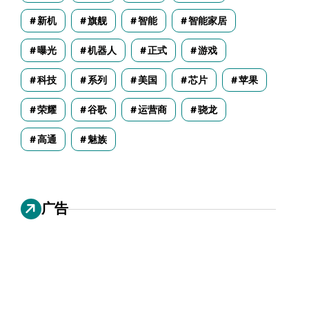
新机
旗舰
智能
智能家居
曝光
机器人
正式
游戏
科技
系列
美国
芯片
苹果
荣耀
谷歌
运营商
骁龙
高通
魅族
广告