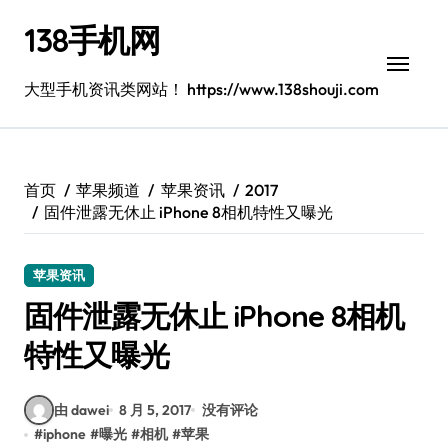
跳
138手机网
转
到
内
大型手机资讯类网站！ https://www.138shouji.com
容
首页
苹果频道
苹果资讯
2017
固件泄露无休止 iPhone 8相机特性又曝光
苹果资讯
固件泄露无休止 iPhone 8相机
特性又曝光
由 dawei
8 月 5, 2017
没有评论
#
iphone
#
曝光
#
相机
#
苹果