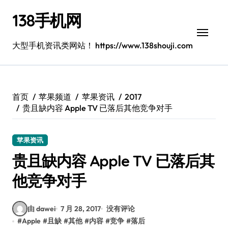
跳
138手机网
转
到
内
大型手机资讯类网站！ https://www.138shouji.com
容
首页
苹果频道
苹果资讯
2017
贵且缺内容 Apple TV 已落后其他竞争对手
苹果资讯
贵且缺内容 Apple TV 已落后其
他竞争对手
由 dawei
7 月 28, 2017
没有评论
#
Apple
#
且缺
#
其他
#
内容
#
竞争
#
落后