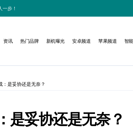
人一步！
新讯与超炫玩机技巧
析+超实用技巧大放送
资讯
热门品牌
新机曝光
安卓频道
苹果频道
智
点，售后带你抢先看
，速来围观！
法，一次全掌握！
活资讯一手掌控！
成：是妥协还是无奈？
邀您共享最新优惠！
科技，重塑手机新体验！
：是妥协还是无奈？
析，畅享新机体验！