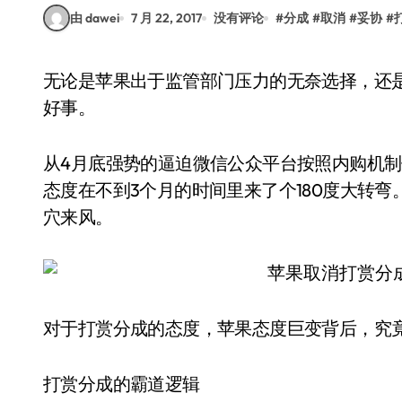
由 dawei
7 月 22, 2017
没有评论
#
分成
#
取消
#
妥协
#
无论是苹果出于监管部门压力的无奈选择，还是出于对中国用户的妥协，打赏分成取消都是一件
好事。
从4月底强势的逼迫微信公众平台按照内购机制
态度在不到3个月的时间里来了个180度大转
穴来风。
对于打赏分成的态度，苹果态度巨变背后，究竟
打赏分成的霸道逻辑