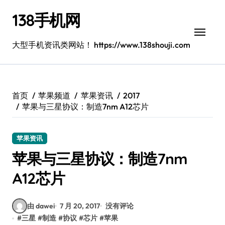
跳
138手机网
转
到
内
大型手机资讯类网站！ https://www.138shouji.com
容
首页
苹果频道
苹果资讯
2017
苹果与三星协议：制造7nm A12芯片
苹果资讯
苹果与三星协议：制造7nm
A12芯片
由 dawei
7 月 20, 2017
没有评论
#
三星
#
制造
#
协议
#
芯片
#
苹果