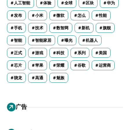
人工智能
体验
全球
区块
华为
发布
小米
微软
怎么
性能
手机
技术
数智网
新机
旗舰
智能
智能家居
曝光
机器人
正式
游戏
科技
系列
美国
芯片
苹果
荣耀
谷歌
运营商
骁龙
高通
魅族
广告