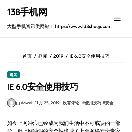
跳
138手机网
转
到
内
大型手机资讯类网站！ https://www.138shouji.com
容
首页
趣闻
2019
IE 6.0安全使用技巧
趣闻
IE 6.0安全使用技巧
由 dawei
11 月 25, 2019
没有评论
#
使用技巧
#
安全
如今上网冲浪已经成为我们生活中不可或缺的一部
分，但上网冲浪的安全性也成了上至网络安全专家