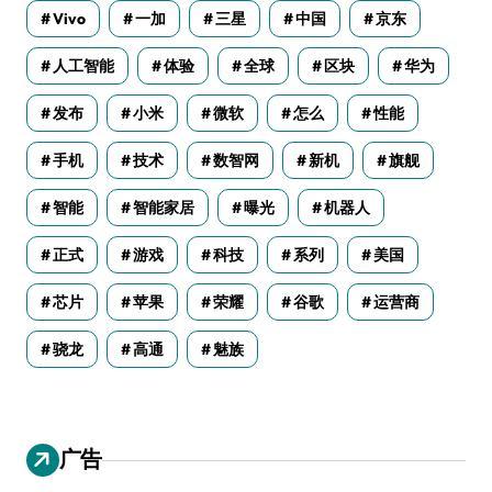
Vivo
一加
三星
中国
京东
人工智能
体验
全球
区块
华为
发布
小米
微软
怎么
性能
手机
技术
数智网
新机
旗舰
智能
智能家居
曝光
机器人
正式
游戏
科技
系列
美国
芯片
苹果
荣耀
谷歌
运营商
骁龙
高通
魅族
广告