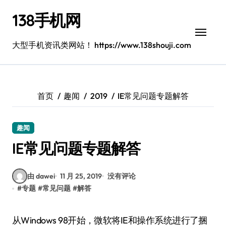
跳
138手机网
转
到
内
大型手机资讯类网站！ https://www.138shouji.com
容
首页
趣闻
2019
IE常见问题专题解答
趣闻
IE常见问题专题解答
由 dawei
11 月 25, 2019
没有评论
#
专题
#
常见问题
#
解答
从Windows 98开始，微软将IE和操作系统进行了捆