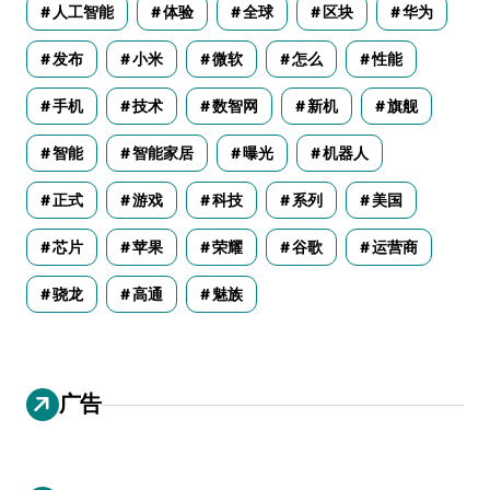
人工智能
体验
全球
区块
华为
发布
小米
微软
怎么
性能
手机
技术
数智网
新机
旗舰
智能
智能家居
曝光
机器人
正式
游戏
科技
系列
美国
芯片
苹果
荣耀
谷歌
运营商
骁龙
高通
魅族
广告