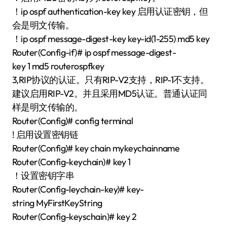
！ip ospf authentication-key key 启用认证密钥，但
会是明文传输。
！ip ospf message-digest-key key-id(1-255) md5 key
Router(Config-if)# ip ospf message-digest-
key 1 md5 routerospfkey
3,RIP协议的认证。只有RIP-V2支持，RIP-1不支持。
建议启用RIP-V2。并且采用MD5认证。普通认证同
样是明文传输的。
Router(Config)# config terminal
! 启用设置密钥链
Router(Config)# key chain mykeychainname
Router(Config-keychain)# key 1
！设置密钥字串
Router(Config-leychain-key)# key-
string MyFirstKeyString
Router(Config-keyschain)# key 2