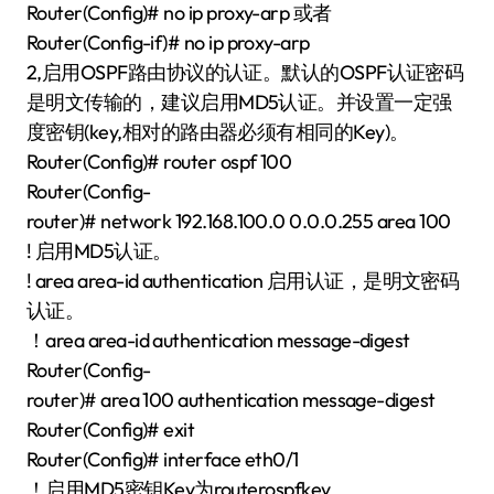
Router(Config)# no ip proxy-arp 或者
Router(Config-if)# no ip proxy-arp
2,启用OSPF路由协议的认证。默认的OSPF认证密码
是明文传输的，建议启用MD5认证。并设置一定强
度密钥(key,相对的路由器必须有相同的Key)。
Router(Config)# router ospf 100
Router(Config-
router)# network 192.168.100.0 0.0.0.255 area 100
! 启用MD5认证。
! area area-id authentication 启用认证，是明文密码
认证。
！area area-id authentication message-digest
Router(Config-
router)# area 100 authentication message-digest
Router(Config)# exit
Router(Config)# interface eth0/1
！启用MD5密钥Key为routerospfkey。