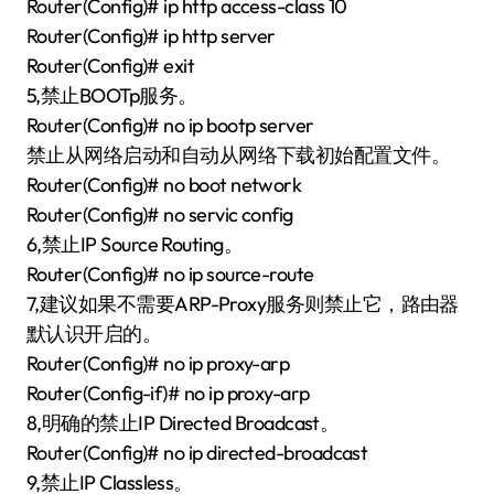
Router(Config)# ip http access-class 10
Router(Config)# ip http server
Router(Config)# exit
5,禁止BOOTp服务。
Router(Config)# no ip bootp server
禁止从网络启动和自动从网络下载初始配置文件。
Router(Config)# no boot network
Router(Config)# no servic config
6,禁止IP Source Routing。
Router(Config)# no ip source-route
7,建议如果不需要ARP-Proxy服务则禁止它，路由器
默认识开启的。
Router(Config)# no ip proxy-arp
Router(Config-if)# no ip proxy-arp
8,明确的禁止IP Directed Broadcast。
Router(Config)# no ip directed-broadcast
9,禁止IP Classless。