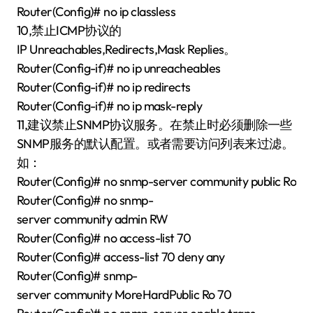
Router(Config)# no ip classless
10,禁止ICMP协议的
IP Unreachables,Redirects,Mask Replies。
Router(Config-if)# no ip unreacheables
Router(Config-if)# no ip redirects
Router(Config-if)# no ip mask-reply
11,建议禁止SNMP协议服务。在禁止时必须删除一些
SNMP服务的默认配置。或者需要访问列表来过滤。
如：
Router(Config)# no snmp-server community public Ro
Router(Config)# no snmp-
server community admin RW
Router(Config)# no access-list 70
Router(Config)# access-list 70 deny any
Router(Config)# snmp-
server community MoreHardPublic Ro 70