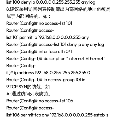
list 100 deny ip 0.0.0.0 0.255.255.255 any log
8,建议采用访问列表控制流出内部网络的地址必须是
属于内部网络的。如：
Router(Config)# no access-list 101
Router(Config)# access-
list 101 permit ip 192.168.0.0 0.0.0.255 any
Router(Config)# access-list 101 deny ip any any log
Router(Config)# interface eth 0/1
Router(Config-if)# description “internet Ethernet”
Router(Config-
if)# ip address 192.168.0.254 255.255.255.0
Router(Config-if)# ip access-group 101 in
9,TCP SYN的防范。如：
A: 通过访问列表防范。
Router(Config)# no access-list 106
Router(Config)# access-
list 106 permit tcp any 192.168.0.0 0.0.0.255 establis