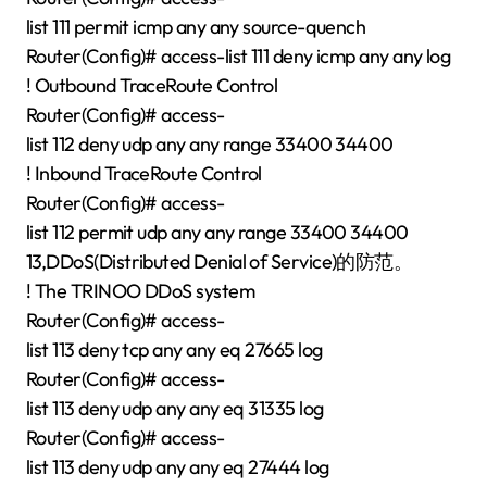
list 111 permit icmp any any source-quench
Router(Config)# access-list 111 deny icmp any any log
! Outbound TraceRoute Control
Router(Config)# access-
list 112 deny udp any any range 33400 34400
! Inbound TraceRoute Control
Router(Config)# access-
list 112 permit udp any any range 33400 34400
13,DDoS(Distributed Denial of Service)的防范。
! The TRINOO DDoS system
Router(Config)# access-
list 113 deny tcp any any eq 27665 log
Router(Config)# access-
list 113 deny udp any any eq 31335 log
Router(Config)# access-
list 113 deny udp any any eq 27444 log