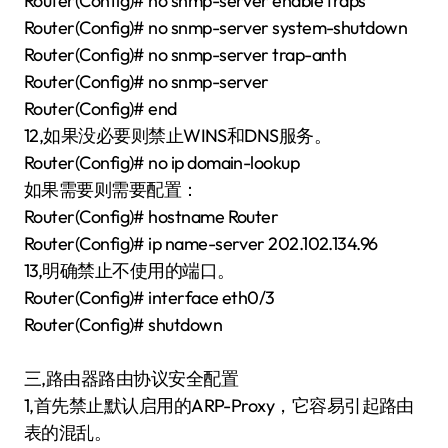
Router(Config)# no snmp-server enable traps
Router(Config)# no snmp-server system-shutdown
Router(Config)# no snmp-server trap-anth
Router(Config)# no snmp-server
Router(Config)# end
12,如果没必要则禁止WINS和DNS服务。
Router(Config)# no ip domain-lookup
如果需要则需要配置：
Router(Config)# hostname Router
Router(Config)# ip name-server 202.102.134.96
13,明确禁止不使用的端口。
Router(Config)# interface eth0/3
Router(Config)# shutdown
三,路由器路由协议安全配置
1,首先禁止默认启用的ARP-Proxy，它容易引起路由
表的混乱。