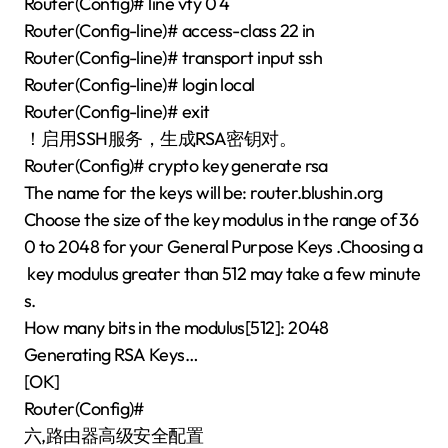
Router(Config)# line vty 0 4
Router(Config-line)# access-class 22 in
Router(Config-line)# transport input ssh
Router(Config-line)# login local
Router(Config-line)# exit
！启用SSH服务，生成RSA密钥对。
Router(Config)# crypto key generate rsa
The name for the keys will be: router.blushin.org
Choose the size of the key modulus in the range of 36
0 to 2048 for your General Purpose Keys .Choosing a
key modulus greater than 512 may take a few minute
s.
How many bits in the modulus[512]: 2048
Generating RSA Keys…
[OK]
Router(Config)#
六,路由器高级安全配置