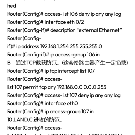
hed
Router(Config)# access-list 106 deny ip any any log
Router(Config)# interface eth 0/2
Router(Config-if)# description “external Ethernet”
Router(Config-
if)# ip address 192.168.1.254 255.255.255.0
Router(Config-if)# ip access-group 106 in
B：通过TCP截获防范。(这会给路由器产生一定负载)
Router(Config)# ip tcp intercept list 107
Router(Config)# access-
list 107 permit tcp any 192.168.0.0 0.0.0.255
Router(Config)# access-list 107 deny ip any any log
Router(Config)# interface eth0
Router(Config)# ip access-group 107 in
10,LAND.C 进攻的防范。
Router(Config)# access-