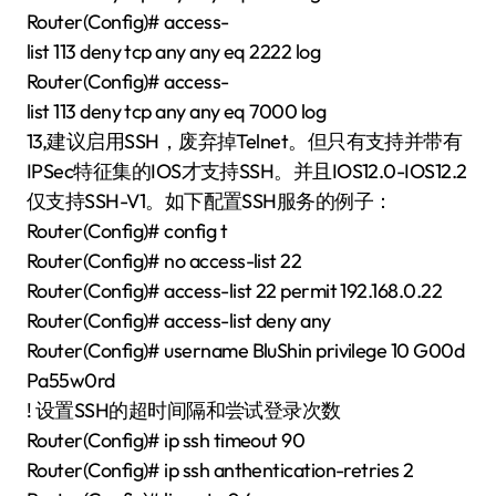
Router(Config)# access-
list 113 deny tcp any any eq 2222 log
Router(Config)# access-
list 113 deny tcp any any eq 7000 log
13,建议启用SSH，废弃掉Telnet。但只有支持并带有
IPSec特征集的IOS才支持SSH。并且IOS12.0-IOS12.2
仅支持SSH-V1。如下配置SSH服务的例子：
Router(Config)# config t
Router(Config)# no access-list 22
Router(Config)# access-list 22 permit 192.168.0.22
Router(Config)# access-list deny any
Router(Config)# username BluShin privilege 10 G00d
Pa55w0rd
! 设置SSH的超时间隔和尝试登录次数
Router(Config)# ip ssh timeout 90
Router(Config)# ip ssh anthentication-retries 2