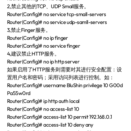
2,禁止其他的TCP、UDP Small服务。
Router(Config)# no service tcp-small-servers
Router(Config)# no service udp-samll-servers
3,禁止Finger服务。
Router(Config)# no ip finger
Router(Config)# no service finger
4,建议禁止HTTP服务。
Router(Config)# no ip http server
如果启用了HTTP服务则需要对其进行安全配置：设
置用户名和密码；采用访问列表进行控制。如：
Router(Config)# username BluShin privilege 10 G00d
Pa55w0rd
Router(Config)# ip http auth local
Router(Config)# no access-list 10
Router(Config)# access-list 10 permit 192.168.0.1
Router(Config)# access-list 10 deny any