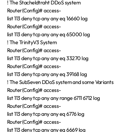
! The Stacheldtraht DDoS system
Router(Config)# access-
list 113 deny tcp any any eq 16660 log
Router(Config)# access-
list 113 deny tcp any any eq 65000 log
! The TrinityV3 System
Router(Config)# access-
list 113 deny tcp any any eq 33270 log
Router(Config)# access-
list 113 deny tcp any any eq 39168 log
! The SubSeven DDoS system and some Variants
Router(Config)# access-
list 113 deny tcp any any range 6711 6712 log
Router(Config)# access-
list 113 deny tcp any any eq 6776 log
Router(Config)# access-
list 113 deny tcp any any eq 6669 log