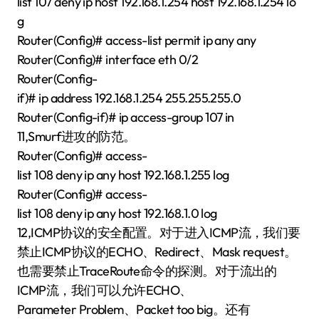
list 107 deny ip host 192.168.1.254 host 192.168.1.254 lo
g
Router(Config)# access-list permit ip any any
Router(Config)# interface eth 0/2
Router(Config-
if)# ip address 192.168.1.254 255.255.255.0
Router(Config-if)# ip access-group 107 in
11,Smurf进攻的防范。
Router(Config)# access-
list 108 deny ip any host 192.168.1.255 log
Router(Config)# access-
list 108 deny ip any host 192.168.1.0 log
12,ICMP协议的安全配置。对于进入ICMP流，我们要
禁止ICMP协议的ECHO、Redirect、Mask request。
也需要禁止TraceRoute命令的探测。对于流出的
ICMP流，我们可以允许ECHO、
Parameter Problem、Packet too big。还有