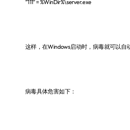
”111″ = %WinDir%\server.exe
这样，在Windows启动时，病毒就可以自
病毒具体危害如下：