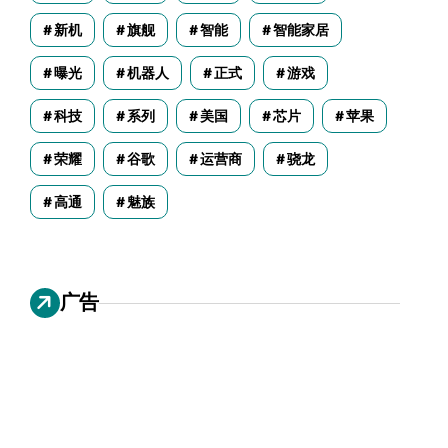
新机
旗舰
智能
智能家居
曝光
机器人
正式
游戏
科技
系列
美国
芯片
苹果
荣耀
谷歌
运营商
骁龙
高通
魅族
广告