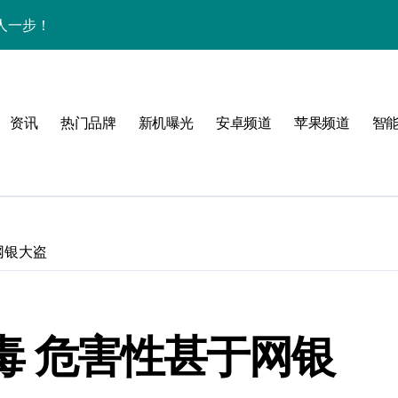
人一步！
新讯与超炫玩机技巧
析+超实用技巧大放送
资讯
热门品牌
新机曝光
安卓频道
苹果频道
智
点，售后带你抢先看
，速来围观！
法，一次全掌握！
活资讯一手掌控！
网银大盗
邀您共享最新优惠！
科技，重塑手机新体验！
毒 危害性甚于网银
析，畅享新机体验！