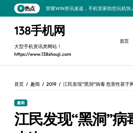
跳
热点
荣耀WIN资讯速递，手机管家助您玩机快
转
到
荣耀500 Pro MOLLY来袭！售后揭秘
内
138手机网
容
OPPO Find X9 Pro售后揭秘：亮点解
首页
vivo S50 Pro mini来袭！小屏旗舰亮
大型手机资讯类网站！
https://www.138shouji.com
REDMI K90售后揭秘：亮点配置全解析
OPPO Find X9售后揭秘：亮点特色玩
荣耀ROBOT PHONE售后保障，智享生
首页
趣闻
2019
江民发现“黑洞”病毒 危害性甚于
华为nova 15 Ultra新功能解锁，售后
趣闻
三星Galaxy Z Fold7售后力荐：创新
江民发现“黑洞”病
真我GT8 Pro售后力荐：特色功能全解