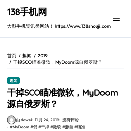
跳
138手机网
转
到
内
大型手机资讯类网站！ https://www.138shouji.com
容
首页
趣闻
2019
干掉SCO瞄准微软，MyDoom源自俄罗斯？
趣闻
干掉SCO瞄准微软，MyDoom
源自俄罗斯？
由 dawei
11 月 24, 2019
没有评论
#
MyDoom
#
俄
#
干掉
#
微软
#
源自
#
瞄准