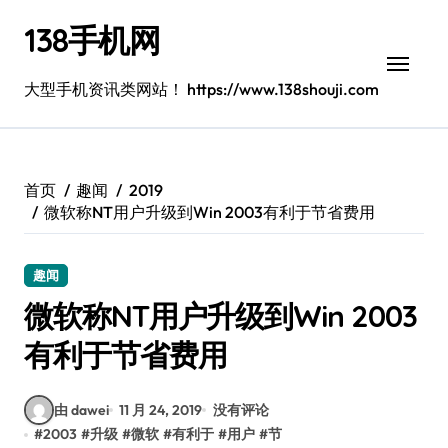
跳
138手机网
转
到
内
大型手机资讯类网站！ https://www.138shouji.com
容
首页
趣闻
2019
微软称NT用户升级到Win 2003有利于节省费用
趣闻
微软称NT用户升级到Win 2003
有利于节省费用
由 dawei
11 月 24, 2019
没有评论
#
2003
#
升级
#
微软
#
有利于
#
用户
#
节