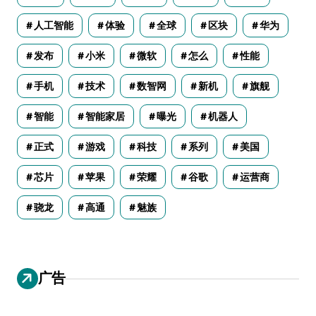
人工智能
体验
全球
区块
华为
发布
小米
微软
怎么
性能
手机
技术
数智网
新机
旗舰
智能
智能家居
曝光
机器人
正式
游戏
科技
系列
美国
芯片
苹果
荣耀
谷歌
运营商
骁龙
高通
魅族
广告