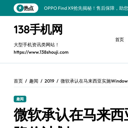
跳
热点
OPPO Find X9抢先揭秘！售后保障，
转
到
三星W26资讯速递：手机动态、售后贴心
内
138手机网
容
vivo Y500i售后指南：技巧消息双掌握
首页
iPhone 17 Pro Max抢先揭秘，手机
大型手机资讯类网站！
https://www.138shouji.com
一加Turbo 6售后护航，性能猛兽畅享极
Xiaomi 17 Pro售后揭秘：新机亮点全
三星W26售后全助力：新功能解锁、优
首页
趣闻
2019
微软承认在马来西亚实施Window
iPhone 17 Pro售后揭秘：最新资讯+
趣闻
荣耀WIN RT资讯速递，手机售后助您一
微软承认在马来西亚实
一加Turbo 6V性能飙升！手机售后为您