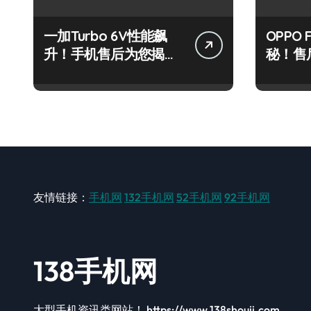
一加Turbo 6V性能飙
OPPO 
升！手机售后为您揭秘
秘！售
实用新管家
享新机
友情链接：
手机网
132手机网
52手机网
92手机网
138手机网
大型手机资讯类网站！ https://www.138shouji.com