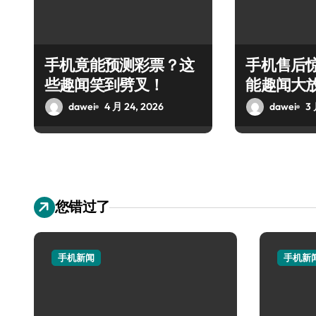
手机竟能预测彩票？这
手机售后
些趣闻笑到劈叉！
能趣闻大
dawei
4 月 24, 2026
dawei
3 
您错过了
手机新闻
手机新