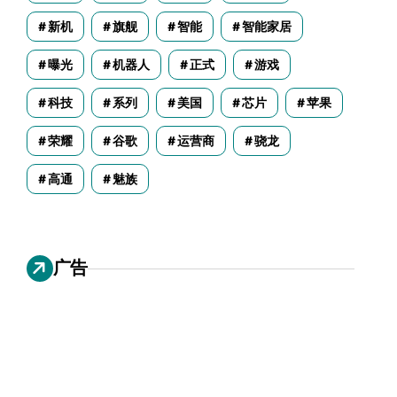
新机
旗舰
智能
智能家居
曝光
机器人
正式
游戏
科技
系列
美国
芯片
苹果
荣耀
谷歌
运营商
骁龙
高通
魅族
广告