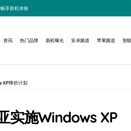
助您畅享新机体验
服务全掌握！
，玩机无忧超轻松
资讯
热门品牌
新机曝光
安卓频道
苹果频道
智
售后管家速递前沿资讯！
速体验！
掌握，使用技巧大放送
惠速领、技巧大放送！
s XP降价计划
超实用功能一网打尽！
机畅知天下事！
施Windows XP
揭秘实用新管家