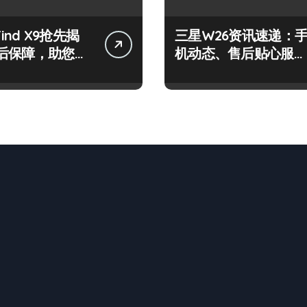
Find X9抢先揭
三星W26资讯速递：
后保障，助您畅
机动态、售后贴心服务
体验
全掌握！