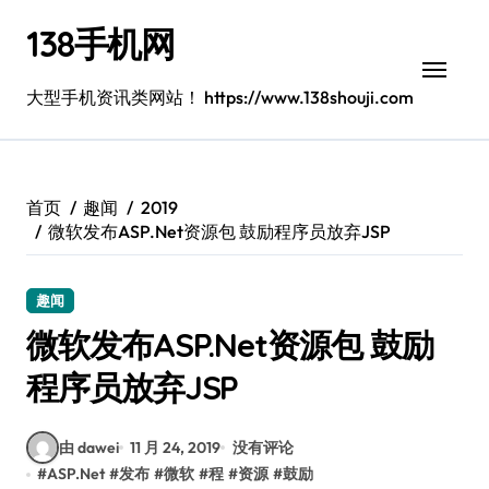
跳
138手机网
转
到
内
大型手机资讯类网站！ https://www.138shouji.com
容
首页
趣闻
2019
微软发布ASP.Net资源包 鼓励程序员放弃JSP
趣闻
微软发布ASP.Net资源包 鼓励
程序员放弃JSP
由 dawei
11 月 24, 2019
没有评论
#
ASP.Net
#
发布
#
微软
#
程
#
资源
#
鼓励