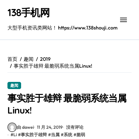
跳
138手机网
转
到
内
大型手机资讯类网站！ https://www.138shouji.com
容
首页
趣闻
2019
事实胜于雄辩 最脆弱系统当属Linux!
趣闻
事实胜于雄辩 最脆弱系统当属
Linux!
由 dawei
11 月 24, 2019
没有评论
#
Li
#
事实胜于雄辩
#
当属
#
系统
#
脆弱