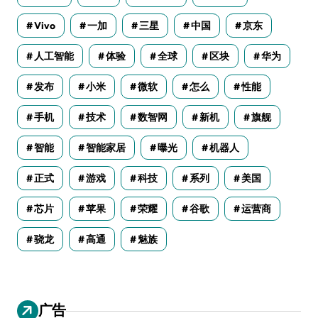
Vivo
一加
三星
中国
京东
人工智能
体验
全球
区块
华为
发布
小米
微软
怎么
性能
手机
技术
数智网
新机
旗舰
智能
智能家居
曝光
机器人
正式
游戏
科技
系列
美国
芯片
苹果
荣耀
谷歌
运营商
骁龙
高通
魅族
广告