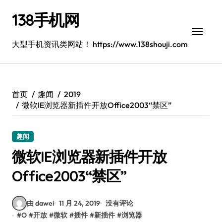
跳
138手机网
转
到
内
大型手机资讯类网站！ https://www.138shouji.com
容
首页
趣闻
2019
微软IE浏览器新插件开放Office2003“禁区”
趣闻
微软IE浏览器新插件开放
Office2003“禁区”
由 dawei
11 月 24, 2019
没有评论
#
O
#
开放
#
微软
#
插件
#
新插件
#
浏览器