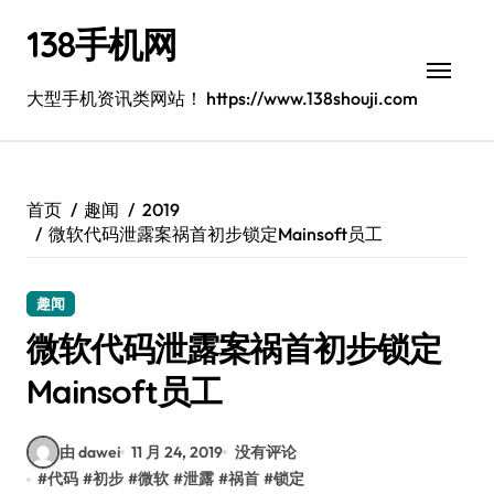
跳
138手机网
转
到
内
大型手机资讯类网站！ https://www.138shouji.com
容
首页
趣闻
2019
微软代码泄露案祸首初步锁定Mainsoft员工
趣闻
微软代码泄露案祸首初步锁定
Mainsoft员工
由 dawei
11 月 24, 2019
没有评论
#
代码
#
初步
#
微软
#
泄露
#
祸首
#
锁定