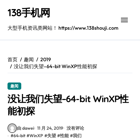
跳
138手机网
转
到
内
大型手机资讯类网站！ https://www.138shouji.com
容
首页
趣闻
2019
没让我们失望–64-bit WinXP性能初探
趣闻
没让我们失望–64-bit WinXP性
能初探
由 dawei
11 月 24, 2019
没有评论
#
64-bit
#
WinXP
#
失望
#
性能
#
我们