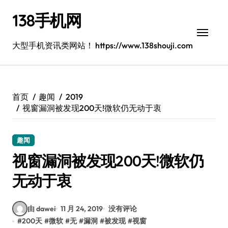
跳
138手机网
转
到
内
大型手机资讯类网站！ https://www.138shouji.com
容
首页
趣闻
2019
视窗漏洞被发现200天!微软仍无动于衷
趣闻
视窗漏洞被发现200天!微软仍
无动于衷
由 dawei
11 月 24, 2019
没有评论
#
200天
#
微软
#
无
#
漏洞
#
被发现
#
视窗