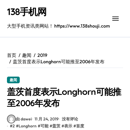
跳
138手机网
转
到
内
大型手机资讯类网站！ https://www.138shouji.com
容
首页
趣闻
2019
盖茨首度表示Longhorn可能推至2006年发布
趣闻
盖茨首度表示Longhorn可能推
至2006年发布
由 dawei
11 月 24, 2019
没有评论
#
2
#
Longhorn
#
可能
#
盖茨
#
表示
#
首度