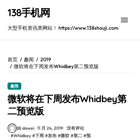
跳
138手机网
转
到
内
大型手机资讯类网站！ https://www.138shouji.com
容
首页
趣闻
2019
微软将在下周发布Whidbey第二预览版
趣闻
微软将在下周发布Whidbey第
二预览版
由 dawei
11 月 24, 2019
没有评论
#
Whidbey
#
下周
#
发布
#
微软
#
第二
#
预