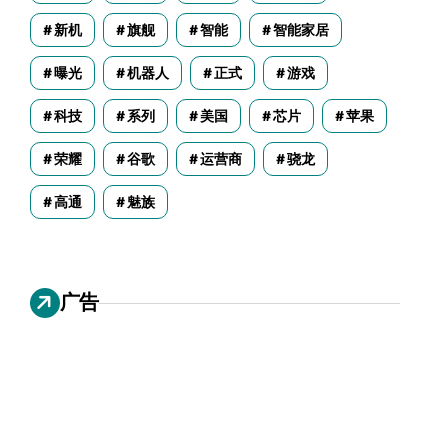
新机
旗舰
智能
智能家居
曝光
机器人
正式
游戏
科技
系列
美国
芯片
苹果
荣耀
谷歌
运营商
骁龙
高通
魅族
广告