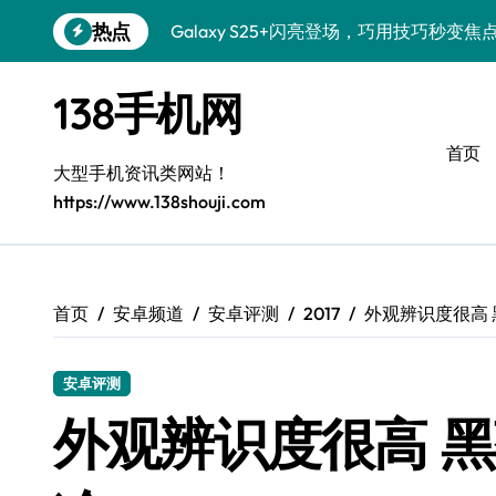
跳
热点
Galaxy S25+闪亮登场，巧用技巧秒变焦
转
到
Galaxy S24+登场，解锁手机美颜新体验
内
138手机网
容
Galaxy S26+颜值爆升！机皇美颜秘籍大
首页
Galaxy A56 5G登场，时尚旗舰新体验！
大型手机资讯类网站！
https://www.138shouji.com
三星S26售后指南：个性美化一键搞定
Galaxy S25美颜秘籍，个性定制炫酷玩法
Galaxy C55 5G焕新指南：定制潮流，
首页
安卓频道
安卓评测
2017
外观辨识度很高 
Galaxy C55 5G登场，演绎三星美学新巅
安卓评测
Galaxy Z Flip6：折叠新潮，魅力无限
外观辨识度很高 黑
Galaxy S25 Ultra颜值巅峰，定制主题