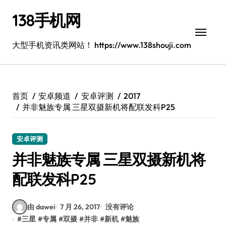
跳
138手机网
转
到
内
大型手机资讯类网站！ https://www.138shouji.com
容
首页
安卓频道
安卓评测
2017
并非魅族专属 三星双摄新机将配联发科P25
安卓评测
并非魅族专属 三星双摄新机将
配联发科P25
由 dawei
7 月 26, 2017
没有评论
#
三星
#
专属
#
双摄
#
并非
#
新机
#
魅族