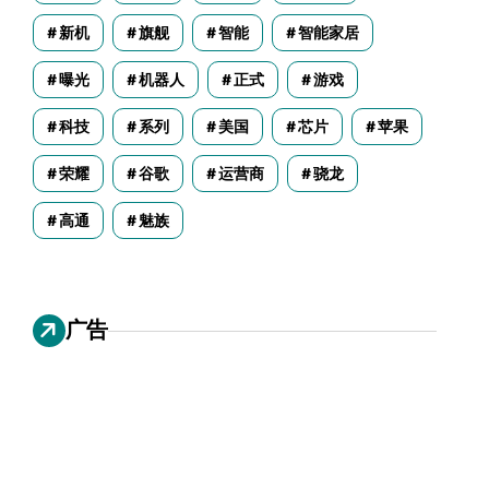
新机
旗舰
智能
智能家居
曝光
机器人
正式
游戏
科技
系列
美国
芯片
苹果
荣耀
谷歌
运营商
骁龙
高通
魅族
广告