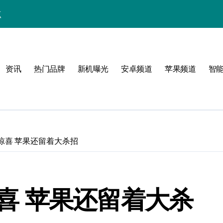
点
！
公开
资讯
热门品牌
新机曝光
安卓频道
苹果频道
智
玩转无限可能
观有惊喜 苹果还留着大杀招
峰
有惊喜 苹果还留着大杀
潮酷上线！