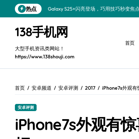
跳
热点
Galaxy S25+闪亮登场，巧用技巧秒变焦
转
到
Galaxy S24+登场，解锁手机美颜新体验
内
138手机网
容
Galaxy S26+颜值爆升！机皇美颜秘籍大
首页
Galaxy A56 5G登场，时尚旗舰新体验！
大型手机资讯类网站！
https://www.138shouji.com
三星S26售后指南：个性美化一键搞定
Galaxy S25美颜秘籍，个性定制炫酷玩法
Galaxy C55 5G焕新指南：定制潮流，
首页
安卓频道
安卓评测
2017
iPhone7s外
Galaxy C55 5G登场，演绎三星美学新巅
安卓评测
Galaxy Z Flip6：折叠新潮，魅力无限
iPhone7s外观
Galaxy S25 Ultra颜值巅峰，定制主题