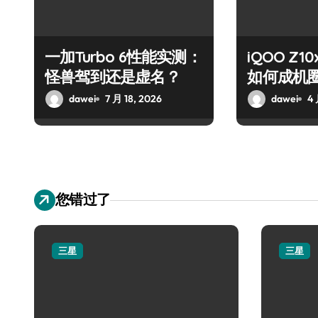
一加Turbo 6性能实测：
iQOO Z
怪兽驾到还是虚名？
如何成机
dawei
7 月 18, 2026
dawei
4 
您错过了
三星
三星