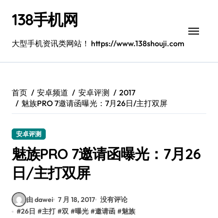
跳
138手机网
转
到
内
大型手机资讯类网站！ https://www.138shouji.com
容
首页
安卓频道
安卓评测
2017
魅族PRO 7邀请函曝光：7月26日/主打双屏
安卓评测
魅族PRO 7邀请函曝光：7月26
日/主打双屏
由 dawei
7 月 18, 2017
没有评论
#
26日
#
主打
#
双
#
曝光
#
邀请函
#
魅族