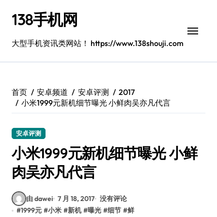
跳
138手机网
转
到
内
大型手机资讯类网站！ https://www.138shouji.com
容
首页
安卓频道
安卓评测
2017
小米1999元新机细节曝光 小鲜肉吴亦凡代言
安卓评测
小米1999元新机细节曝光 小鲜
肉吴亦凡代言
由 dawei
7 月 18, 2017
没有评论
#
1999元
#
小米
#
新机
#
曝光
#
细节
#
鲜