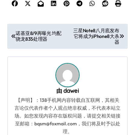
文
三星Note8八月底发布
诺基亚8/9再曝光 均配
它将成为iPhone8大杀
章
骁龙835处理器
器
导
航
由
dawei
【声明】：138手机网内容转载自互联网，其相关
言论仅代表作者个人观点绝非权威，不代表本站立
场。如您发现内容存在版权问题，请提交相关链接
至邮箱：bqsm@foxmail.com，我们将及时予以处
理。