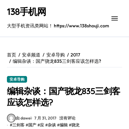
跳
138手机网
转
到
内
大型手机资讯类网站！ https://www.138shouji.com
容
首页
安卓频道
安卓导购
2017
编辑杂谈：国产骁龙835三剑客应该怎样选?
安卓导购
编辑杂谈：国产骁龙835三剑客
应该怎样选?
由 dawei
7 月 31, 2017
没有评论
#
三剑客
#
国产
#
应
#
杂谈
#
编辑
#
骁龙