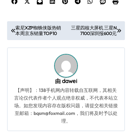
文
索尼XZP蜘蛛侠版热销
三星四核大屏机 三星N
本周京东销量TOP10
7100深圳报600元
章
导
航
由
dawei
【声明】：138手机网内容转载自互联网，其相关
言论仅代表作者个人观点绝非权威，不代表本站立
场。如您发现内容存在版权问题，请提交相关链接
至邮箱：bqsm@foxmail.com，我们将及时予以处
理。