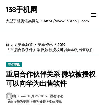
跳
138手机网
转
到
内
大型手机资讯类网站！ https://www.138shouji.com
容
首页
安卓频道
安卓资讯
2019
重启合作伙伴关系 微软被授权可以向华为出售软件
安卓资讯
重启合作伙伴关系 微软被授权
可以向华为出售软件
由 dawei
11 月 25, 2019
没有评论
#
华
#
华为美国
#
华为被禁
#
实体清单