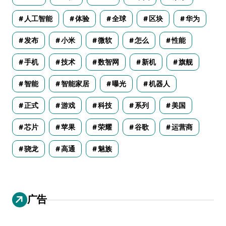
人工智能
体验
全球
区块
华为
发布
小米
微软
怎么
性能
手机
技术
数智网
新机
旗舰
智能
智能家居
曝光
机器人
正式
游戏
科技
系列
美国
芯片
苹果
荣耀
谷歌
运营商
骁龙
高通
魅族
广告