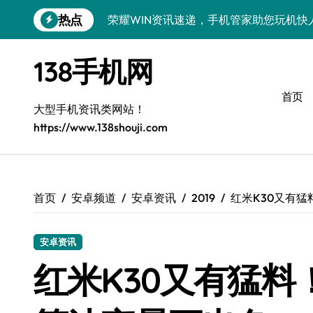
跳
热点
荣耀WIN资讯速递，手机管家助您玩机快
转
到
荣耀500 Pro MOLLY来袭！售后揭秘
内
138手机网
容
OPPO Find X9 Pro售后揭秘：亮点解
首页
vivo S50 Pro mini来袭！小屏旗舰亮
大型手机资讯类网站！
https://www.138shouji.com
REDMI K90售后揭秘：亮点配置全解析
OPPO Find X9售后揭秘：亮点特色玩
荣耀ROBOT PHONE售后保障，智享生
首页
安卓频道
安卓资讯
2019
红米K30又有
华为nova 15 Ultra新功能解锁，售后
安卓资讯
三星Galaxy Z Fold7售后力荐：创新
红米K30又有猛
真我GT8 Pro售后力荐：特色功能全解