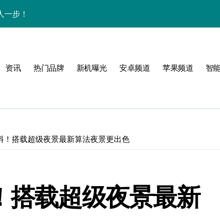
人一步！
新讯与超炫玩机技巧
析+超实用技巧大放送
资讯
热门品牌
新机曝光
安卓频道
苹果频道
智
点，售后带你抢先看
，速来围观！
法，一次全掌握！
活资讯一手掌控！
猛料！搭载超级夜景最新算法夜景更出色
邀您共享最新优惠！
科技，重塑手机新体验！
料！搭载超级夜景最新
析，畅享新机体验！