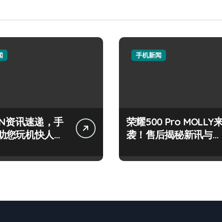
闻
手机新闻
IN资讯速递，手
荣耀500 Pro MOLLY
助您玩机快人一
袭！售后揭秘新讯与超
炫玩机技巧