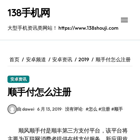
跳
138手机网
转
到
内
大型手机资讯类网站！ https://www.138shouji.com
容
首页
安卓频道
安卓资讯
2019
顺手付怎么注册
安卓资讯
顺手付怎么注册
由 dawei
6 月 13, 2019
没有评论
#
怎么
#
注册
#
顺手
顺风顺手付是顺丰第三方支付平台，该平台将
主要为互联网消费者提供在线支付服务，新应用肯