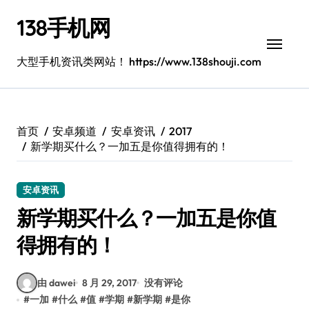
跳
138手机网
转
到
内
大型手机资讯类网站！ https://www.138shouji.com
容
首页
安卓频道
安卓资讯
2017
新学期买什么？一加五是你值得拥有的！
安卓资讯
新学期买什么？一加五是你值
得拥有的！
由 dawei
8 月 29, 2017
没有评论
#
一加
#
什么
#
值
#
学期
#
新学期
#
是你