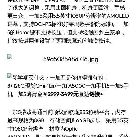
了很大的调整，采用曲面机身，机身更圆滑，手感
更出众。一加5采用5.5英寸1080P分辨率的AMOLED
屏幕，支持DCI-P3标准(好莱坞数字影院标准)。一加
5的Home键不支持按压，但支持轻触回到主菜单，
指纹按键两侧设置了两颗隐藏式的触摸按键。
8+128G现货OnePlus/一加 A5000一加手机5一加5手
机一加5薄荷金
￥2999-3499元直达链接
>
一加5搭载高通目前顶级的骁龙835移动平台，内存
最高规格为8GB，存储空间则64GB起步。采用5.5英
寸1080P分辨率，材质为Optic
AMOLED，显示效果相较一加3系列提升明显。系统