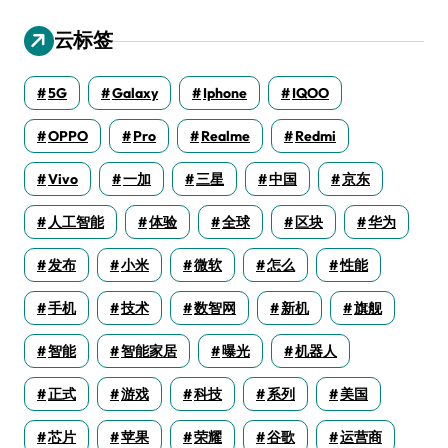
云标签
5G
Galaxy
Iphone
IQOO
OPPO
Pro
Realme
Redmi
Vivo
一加
三星
中国
京东
人工智能
体验
全球
区块
华为
发布
小米
微软
怎么
性能
手机
技术
数智网
新机
旗舰
智能
智能家居
曝光
机器人
正式
游戏
科技
系列
美国
芯片
苹果
荣耀
谷歌
运营商