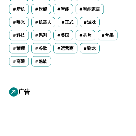
新机
旗舰
智能
智能家居
曝光
机器人
正式
游戏
科技
系列
美国
芯片
苹果
荣耀
谷歌
运营商
骁龙
高通
魅族
广告