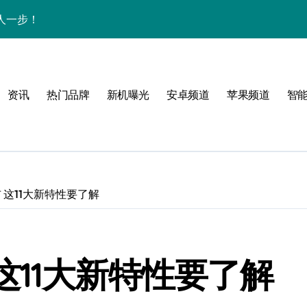
人一步！
新讯与超炫玩机技巧
析+超实用技巧大放送
资讯
热门品牌
新机曝光
安卓频道
苹果频道
智
点，售后带你抢先看
，速来围观！
法，一次全掌握！
活资讯一手掌控！
发布 这11大新特性要了解
邀您共享最新优惠！
科技，重塑手机新体验！
布 这11大新特性要了解
析，畅享新机体验！