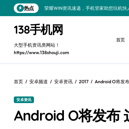
跳
热点
荣耀WIN资讯速递，手机管家助您玩机快
转
到
荣耀500 Pro MOLLY来袭！售后揭秘
内
138手机网
容
OPPO Find X9 Pro售后揭秘：亮点解
首页
vivo S50 Pro mini来袭！小屏旗舰亮
大型手机资讯类网站！
https://www.138shouji.com
REDMI K90售后揭秘：亮点配置全解析
OPPO Find X9售后揭秘：亮点特色玩
荣耀ROBOT PHONE售后保障，智享生
首页
安卓频道
安卓资讯
2017
Android O将
华为nova 15 Ultra新功能解锁，售后
安卓资讯
三星Galaxy Z Fold7售后力荐：创新
Android O将发
真我GT8 Pro售后力荐：特色功能全解