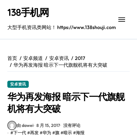
跳
138手机网
转
到
内
大型手机资讯类网站！ https://www.138shouji.com
容
首页
安卓频道
安卓资讯
2017
华为再发海报 暗示下一代旗舰机将有大突破
安卓资讯
华为再发海报 暗示下一代旗舰
机将有大突破
由 dawei
8 月 15, 2017
没有评论
#
下一代
#
再发
#
华为
#
旗
#
暗示
#
海报