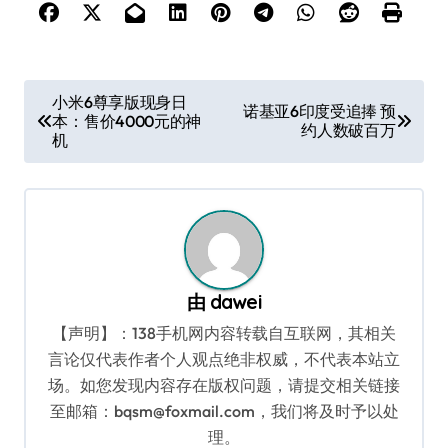
文
小米6尊享版现身日
诺基亚6印度受追捧 预
本：售价4000元的神
章
约人数破百万
机
导
航
由
dawei
【声明】：138手机网内容转载自互联网，其相关
言论仅代表作者个人观点绝非权威，不代表本站立
场。如您发现内容存在版权问题，请提交相关链接
至邮箱：bqsm@foxmail.com，我们将及时予以处
理。