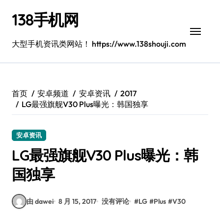
跳
138手机网
转
到
内
大型手机资讯类网站！ https://www.138shouji.com
容
首页
安卓频道
安卓资讯
2017
LG最强旗舰V30 Plus曝光：韩国独享
安卓资讯
LG最强旗舰V30 Plus曝光：韩
国独享
由 dawei
8 月 15, 2017
没有评论
#
LG
#
Plus
#
V30