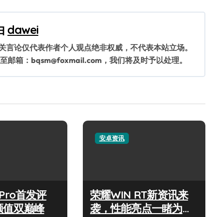
由
dawei
相关言论仅代表作者个人观点绝非权威，不代表本站立场。
：bqsm@foxmail.com，我们将及时予以处理。
安卓资讯
7 Pro首发评
荣耀WIN RT新资讯来
颜值双巅峰
袭，性能亮点一睹为