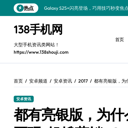
跳
热点
Galaxy S25+闪亮登场，巧用技巧秒变焦
转
到
Galaxy S24+登场，解锁手机美颜新体验
内
138手机网
容
Galaxy S26+颜值爆升！机皇美颜秘籍大
首页
Galaxy A56 5G登场，时尚旗舰新体验！
大型手机资讯类网站！
https://www.138shouji.com
三星S26售后指南：个性美化一键搞定
Galaxy S25美颜秘籍，个性定制炫酷玩法
Galaxy C55 5G焕新指南：定制潮流，
首页
安卓频道
安卓资讯
2017
都有亮银版，为什么
Galaxy C55 5G登场，演绎三星美学新巅
安卓资讯
Galaxy Z Flip6：折叠新潮，魅力无限
都有亮银版，为什么华为
Galaxy S25 Ultra颜值巅峰，定制主题