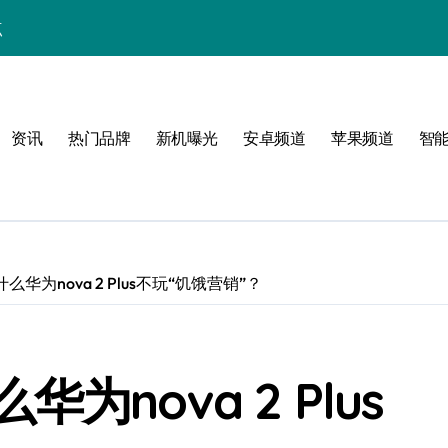
点
！
公开
资讯
热门品牌
新机曝光
安卓频道
苹果频道
智
玩转无限可能
华为nova 2 Plus不玩“饥饿营销”？
峰
nova 2 Plus
潮酷上线！