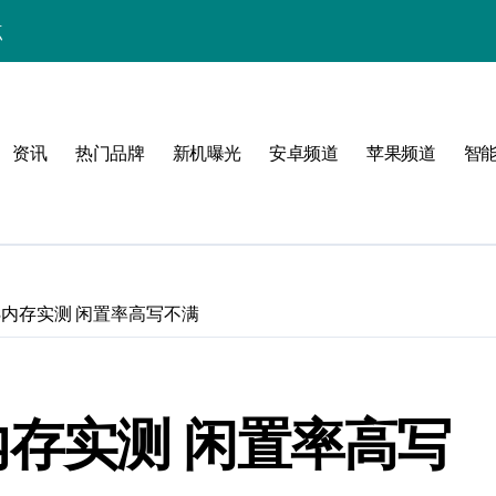
点
！
公开
资讯
热门品牌
新机曝光
安卓频道
苹果频道
智
玩转无限可能
8GB内存实测 闲置率高写不满
峰
GB内存实测 闲置率高写
潮酷上线！