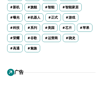
新机
旗舰
智能
智能家居
曝光
机器人
正式
游戏
科技
系列
美国
芯片
苹果
荣耀
谷歌
运营商
骁龙
高通
魅族
广告