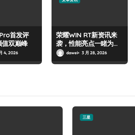
7 Pro首发评
荣耀WIN RT新资讯来
颜值双巅峰
袭，性能亮点一睹为
快！
月 4, 2026
dawei
3 月 28, 2026
三星