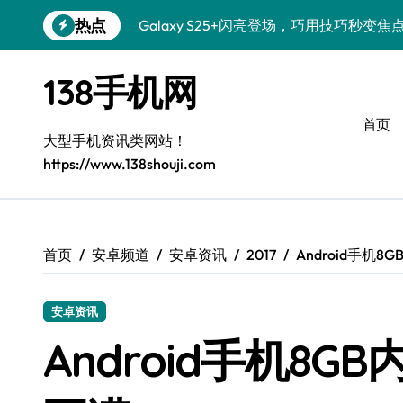
跳
热点
Galaxy S25+闪亮登场，巧用技巧秒变焦
转
到
Galaxy S24+登场，解锁手机美颜新体验
内
138手机网
容
Galaxy S26+颜值爆升！机皇美颜秘籍大
首页
Galaxy A56 5G登场，时尚旗舰新体验！
大型手机资讯类网站！
https://www.138shouji.com
三星S26售后指南：个性美化一键搞定
Galaxy S25美颜秘籍，个性定制炫酷玩法
Galaxy C55 5G焕新指南：定制潮流，
首页
安卓频道
安卓资讯
2017
Android手机
Galaxy C55 5G登场，演绎三星美学新巅
安卓资讯
Galaxy Z Flip6：折叠新潮，魅力无限
Android手机8
Galaxy S25 Ultra颜值巅峰，定制主题