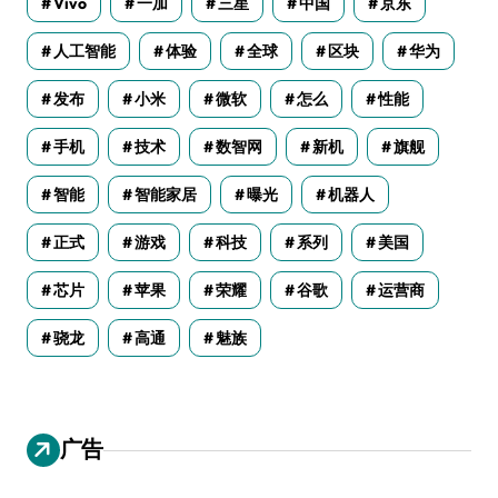
Vivo
一加
三星
中国
京东
人工智能
体验
全球
区块
华为
发布
小米
微软
怎么
性能
手机
技术
数智网
新机
旗舰
智能
智能家居
曝光
机器人
正式
游戏
科技
系列
美国
芯片
苹果
荣耀
谷歌
运营商
骁龙
高通
魅族
广告