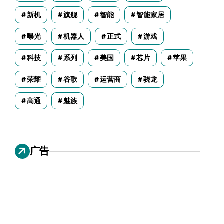
新机
旗舰
智能
智能家居
曝光
机器人
正式
游戏
科技
系列
美国
芯片
苹果
荣耀
谷歌
运营商
骁龙
高通
魅族
广告