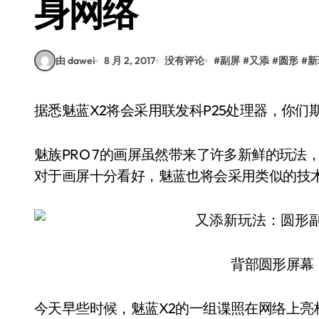
身网络
由 dawei
8 月 2, 2017
没有评论
#
副屏
#
又添
#
圆形
#
新
据悉魅蓝X2将会采用联发科P25处理器，你们
魅族PRO 7的画屏虽然带来了许多新鲜的玩
对于画屏十分看好，魅蓝也将会采用类似的技
背部圆形屏幕
今天早些时候，魅蓝X2的一组谍照在网络上亮相