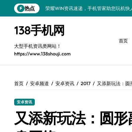
跳
热点
荣耀WIN资讯速递，手机管家助您玩机快
转
到
荣耀500 Pro MOLLY来袭！售后揭秘
内
138手机网
容
OPPO Find X9 Pro售后揭秘：亮点解
首页
vivo S50 Pro mini来袭！小屏旗舰亮
大型手机资讯类网站！
https://www.138shouji.com
REDMI K90售后揭秘：亮点配置全解析
OPPO Find X9售后揭秘：亮点特色玩
荣耀ROBOT PHONE售后保障，智享生
首页
安卓频道
安卓资讯
2017
又添新玩法：圆形
华为nova 15 Ultra新功能解锁，售后
安卓资讯
三星Galaxy Z Fold7售后力荐：创新
又添新玩法：圆形副
真我GT8 Pro售后力荐：特色功能全解