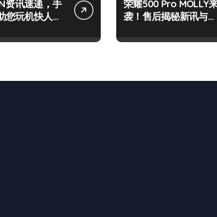
IN资讯速递，手
荣耀500 Pro MOLLY
助您玩机快人一
袭！售后揭秘新讯与超
炫玩机技巧