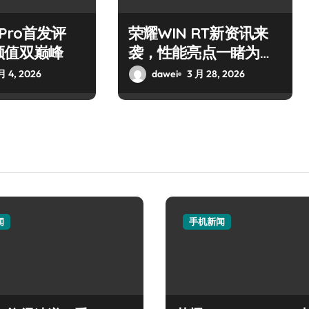
7 Pro首发评
荣耀WIN RT新资讯来
颜值双巅峰
袭，性能亮点一睹为
快！
月 4, 2026
dawei
3 月 28, 2026
闻
手机新闻