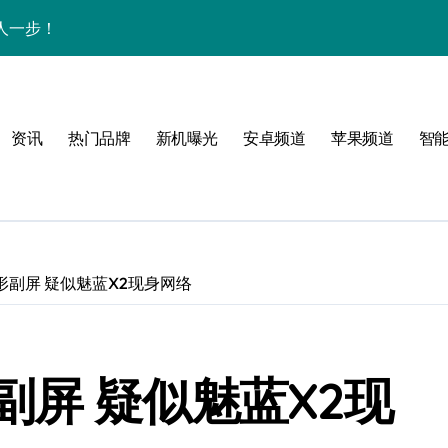
人一步！
新讯与超炫玩机技巧
析+超实用技巧大放送
资讯
热门品牌
新机曝光
安卓频道
苹果频道
智
点，售后带你抢先看
，速来围观！
法，一次全掌握！
活资讯一手掌控！
副屏 疑似魅蓝X2现身网络
邀您共享最新优惠！
科技，重塑手机新体验！
屏 疑似魅蓝X2现
析，畅享新机体验！