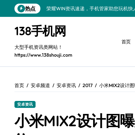
跳
热点
荣耀WIN资讯速递，手机管家助您玩机快
转
到
荣耀500 Pro MOLLY来袭！售后揭秘
内
138手机网
容
OPPO Find X9 Pro售后揭秘：亮点解
首页
vivo S50 Pro mini来袭！小屏旗舰亮
大型手机资讯类网站！
https://www.138shouji.com
REDMI K90售后揭秘：亮点配置全解析
OPPO Find X9售后揭秘：亮点特色玩
荣耀ROBOT PHONE售后保障，智享生
首页
安卓频道
安卓资讯
2017
小米MIX2设计
华为nova 15 Ultra新功能解锁，售后
安卓资讯
三星Galaxy Z Fold7售后力荐：创新
小米MIX2设计图
真我GT8 Pro售后力荐：特色功能全解