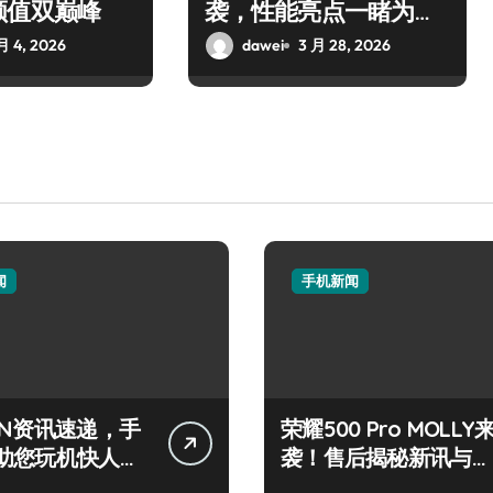
颜值双巅峰
袭，性能亮点一睹为
快！
月 4, 2026
dawei
3 月 28, 2026
闻
手机新闻
IN资讯速递，手
荣耀500 Pro MOLLY
助您玩机快人一
袭！售后揭秘新讯与超
炫玩机技巧