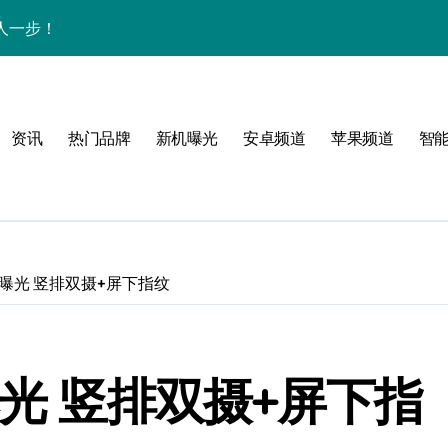
人一步！
新讯与超炫玩机技巧
析+超实用技巧大放送
资讯
热门品牌
新机曝光
安卓频道
苹果频道
智
点，售后带你抢先看
，速来围观！
法，一次全掌握！
活资讯一手掌控！
图曝光 竖排双摄+屏下指纹
邀您共享最新优惠！
科技，重塑手机新体验！
曝光 竖排双摄+屏下指
析，畅享新机体验！