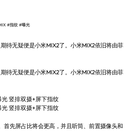
IX
#
指纹
#
曝光
人期待无疑便是小米MIX2了。小米MIX2依旧将由菲
的。首先屏占比将会更高，并且听筒、前置摄像头和