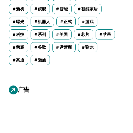
新机
旗舰
智能
智能家居
曝光
机器人
正式
游戏
科技
系列
美国
芯片
苹果
荣耀
谷歌
运营商
骁龙
高通
魅族
广告