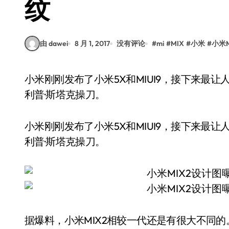
纹
由 dawei
8 月 1, 2017
没有评论
#
mi
#
MIX
#
小米
#
小米M
小米刚刚发布了小米5X和MIUI9，接下来最让人期待无疑便是小米MIX2了。小米MIX2依旧将由菲
利普·斯塔克操刀。
小米刚刚发布了小米5X和MIUI9，接下来最让
利普·斯塔克操刀。
据爆料，小米MIX2相较一代还是有很大不同