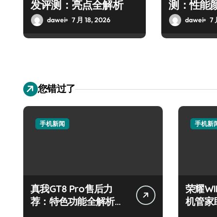
发评测：亮点全解析
测：性能
dawei
7 月 18, 2026
dawei
7 
您错过了
手机新闻
手机新
真我GT8 Pro售后力
荣耀W
荐：特色功能全解析，
机管家
畅享新机体验！
步！