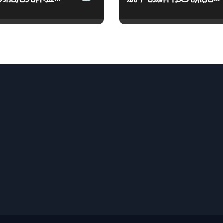
观！
畅享！