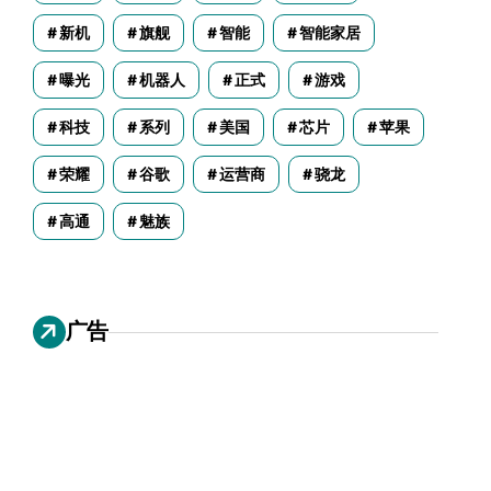
新机
旗舰
智能
智能家居
曝光
机器人
正式
游戏
科技
系列
美国
芯片
苹果
荣耀
谷歌
运营商
骁龙
高通
魅族
广告