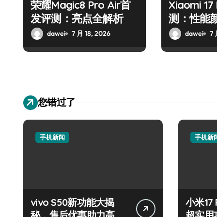
荣耀Magic8 Pro Air首
Xiaomi 1
发评测：亮点全解析
测：性能
dawei
7 月 18, 2026
dawei
7 
您错过了
手机新闻
手机新
vivo S50新功能大揭
小米17
秘，售后优惠助力高效
超实用