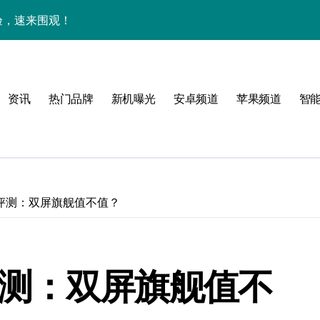
体验，速来围观！
点抢先畅享！
身畅享海量资讯
资讯
热门品牌
新机曝光
安卓频道
苹果频道
智
售后管家揭秘新机亮点
潮酷上线！
点
！
lus评测：双屏旗舰值不值？
公开
us评测：双屏旗舰值不
高效玩机！