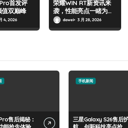
7 Pro首发评
荣耀WIN RT新资讯来
颜值双巅峰
袭，性能亮点一睹为
快！
月 4, 2026
dawei
3 月 28, 2026
闻
手机新闻
 Pro售后揭秘：
三星Galaxy S26售后
功能抢先体验，
航，创新科技亮点抢先