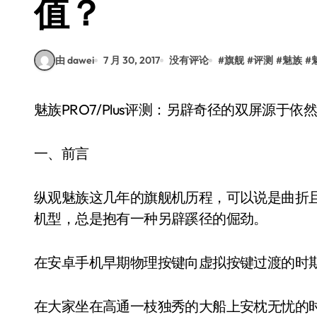
值？
由 dawei
7 月 30, 2017
没有评论
#
旗舰
#
评测
#
魅族
#
魅族PRO7/Plus评测：另辟奇径的双屏源于
一、前言
纵观魅族这几年的旗舰机历程，可以说是曲折
机型，总是抱有一种另辟蹊径的倔劲。
在安卓手机早期物理按键向虚拟按键过渡的时期，
在大家坐在高通一枝独秀的大船上安枕无忧的