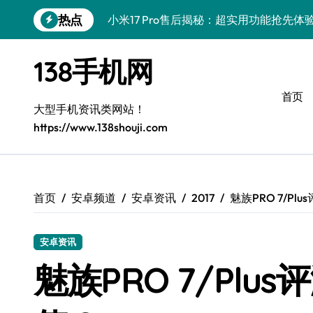
跳
热点
小米17 Pro售后揭秘：超实用功能抢先
转
到
三星Galaxy S26售后护航，创新科技亮
内
138手机网
容
vivo S50 Pro mini售后保障，小巧机
首页
三星Galaxy Z Fold7抢先探秘，手机
大型手机资讯类网站！
https://www.138shouji.com
Galaxy S25 Ultra颜值巅峰，定制主题
Galaxy S25+闪亮登场，巧用技巧秒变焦
Galaxy S24+登场，解锁手机美颜新体验
首页
安卓频道
安卓资讯
2017
魅族PRO 7/P
Galaxy S26+颜值爆升！机皇美颜秘籍大
安卓资讯
Galaxy A56 5G登场，时尚旗舰新体验！
魅族PRO 7/Pl
vivo S50新功能大揭秘，售后优惠助力