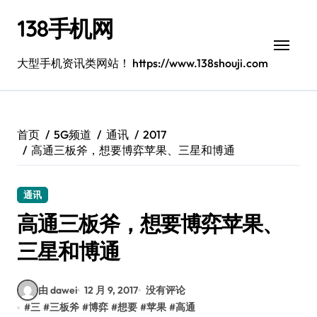
跳
138手机网
转
到
内
大型手机资讯类网站！ https://www.138shouji.com
容
首页
5G频道
通讯
2017
高通三板斧，想要博弈苹果、三星和博通
通讯
高通三板斧，想要博弈苹果、
三星和博通
由 dawei
12 月 9, 2017
没有评论
#
三
#
三板斧
#
博弈
#
想要
#
苹果
#
高通