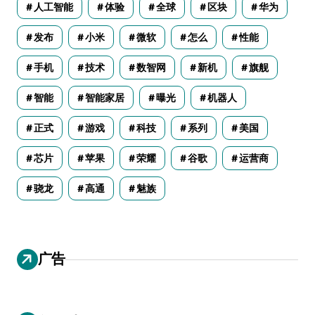
人工智能
体验
全球
区块
华为
发布
小米
微软
怎么
性能
手机
技术
数智网
新机
旗舰
智能
智能家居
曝光
机器人
正式
游戏
科技
系列
美国
芯片
苹果
荣耀
谷歌
运营商
骁龙
高通
魅族
广告