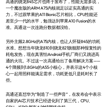
高通的骁龙845芯片也终于发布了，性能无需多说，
一个魔改版的ARM A75内核就足以证实高通的实
力，不过跟苹果的A11 Bionic芯片相比，CPU性能还
差至少一代的水平，勉强达到苹果A10 Fusion的水
准。高通这一次连跑分数据都没给。
另外主频2.8GHz的A75内核，也让人怀疑845的功耗
水准。想想当年骁龙810到骁龙821旗舰那种报复性的
耗电发热，现在真害怕Android手机厂商们又跳进高
通的火坑。不过这一次高通给出了备用解决方案——
4个降频到1.8GHz的A55小核心，并表示这4个小核
心一起用照样能满足需求，功耗更低只是耗时长了
些。
高通还直怼华为“制造了一些声音”，在发布会中表示
自家的Ai芯片技术已经进化到了第三代，CPU、