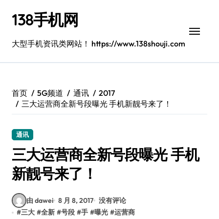
跳
138手机网
转
到
内
大型手机资讯类网站！ https://www.138shouji.com
容
首页
5G频道
通讯
2017
三大运营商全新号段曝光 手机新靓号来了！
通讯
三大运营商全新号段曝光 手机
新靓号来了！
由 dawei
8 月 8, 2017
没有评论
#
三大
#
全新
#
号段
#
手
#
曝光
#
运营商