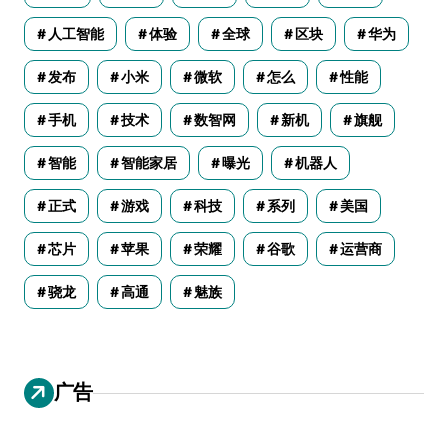
人工智能
体验
全球
区块
华为
发布
小米
微软
怎么
性能
手机
技术
数智网
新机
旗舰
智能
智能家居
曝光
机器人
正式
游戏
科技
系列
美国
芯片
苹果
荣耀
谷歌
运营商
骁龙
高通
魅族
广告