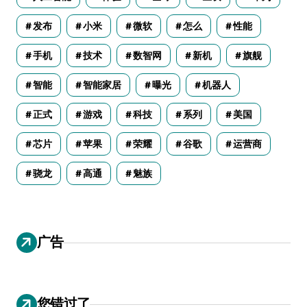
发布
小米
微软
怎么
性能
手机
技术
数智网
新机
旗舰
智能
智能家居
曝光
机器人
正式
游戏
科技
系列
美国
芯片
苹果
荣耀
谷歌
运营商
骁龙
高通
魅族
广告
您错过了