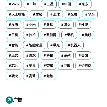
Vivo
一加
三星
中国
京东
人工智能
体验
全球
区块
华为
发布
小米
微软
怎么
性能
手机
技术
数智网
新机
旗舰
智能
智能家居
曝光
机器人
正式
游戏
科技
系列
美国
芯片
苹果
荣耀
谷歌
运营商
骁龙
高通
魅族
广告