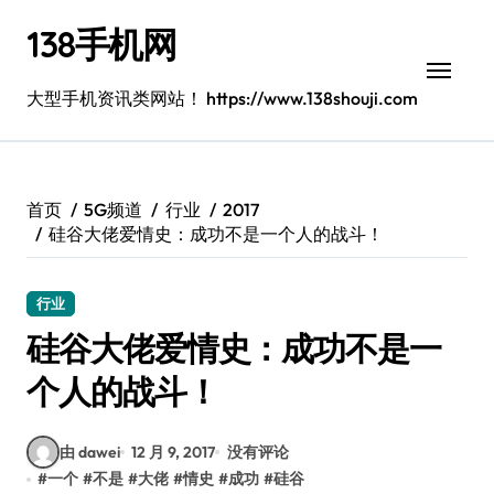
跳
138手机网
转
到
内
大型手机资讯类网站！ https://www.138shouji.com
容
首页
5G频道
行业
2017
硅谷大佬爱情史：成功不是一个人的战斗！
行业
硅谷大佬爱情史：成功不是一
个人的战斗！
由 dawei
12 月 9, 2017
没有评论
#
一个
#
不是
#
大佬
#
情史
#
成功
#
硅谷