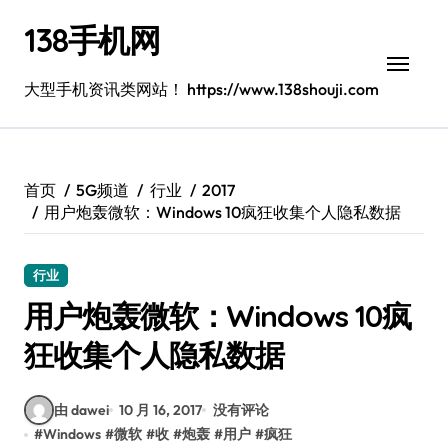
跳
138手机网
转
到
内
大型手机资讯类网站！ https://www.138shouji.com
容
首页
5G频道
行业
2017
用户炮轰微软：Windows 10疯狂收集个人隐私数据
行业
用户炮轰微软：Windows 10疯
狂收集个人隐私数据
由 dawei
10 月 16, 2017
没有评论
#
Windows
#
微软
#
收
#
炮轰
#
用户
#
疯狂