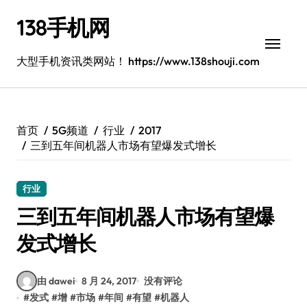
跳
138手机网
转
到
内
大型手机资讯类网站！ https://www.138shouji.com
容
首页
5G频道
行业
2017
三到五年间机器人市场有望爆发式增长
行业
三到五年间机器人市场有望爆
发式增长
由 dawei
8 月 24, 2017
没有评论
#
发式
#
增
#
市场
#
年间
#
有望
#
机器人