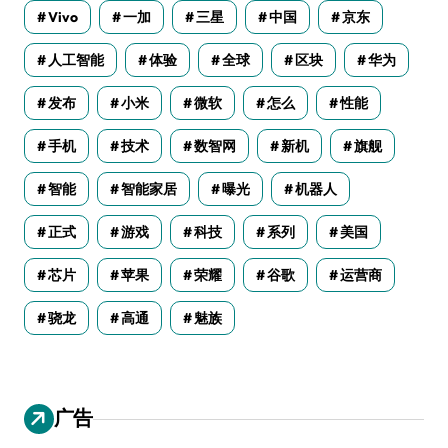
Vivo
一加
三星
中国
京东
人工智能
体验
全球
区块
华为
发布
小米
微软
怎么
性能
手机
技术
数智网
新机
旗舰
智能
智能家居
曝光
机器人
正式
游戏
科技
系列
美国
芯片
苹果
荣耀
谷歌
运营商
骁龙
高通
魅族
广告